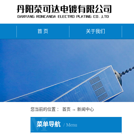
首 页
关于我们
您当前的位置 ：
首页
→
新闻中心
M
菜单导航
Menu