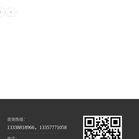
5
»
咨询热线：
13338818966，13357771058
电话：