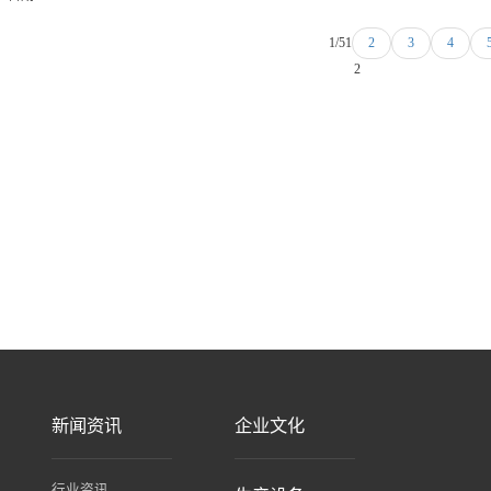
1/5
1
2
3
4
新闻资讯
企业文化
行业资讯